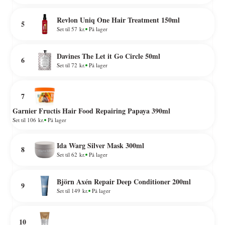
Revlon Uniq One Hair Treatment 150ml
5
Set til 57 kr.
På lager
Davines The Let it Go Circle 50ml
6
Set til 72 kr.
På lager
7
Garnier Fructis Hair Food Repairing Papaya 390ml
Set til 106 kr.
På lager
Ida Warg Silver Mask 300ml
8
Set til 62 kr.
På lager
Björn Axén Repair Deep Conditioner 200ml
9
Set til 149 kr.
På lager
10