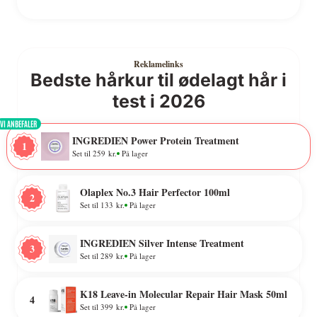
Bedste hårkur til ødelagt hår i
test i 2026
VI ANBEFALER
INGREDIEN Power Protein Treatment
1
Set til 259 kr.
På lager
Olaplex No.3 Hair Perfector 100ml
2
Set til 133 kr.
På lager
INGREDIEN Silver Intense Treatment
3
Set til 289 kr.
På lager
K18 Leave-in Molecular Repair Hair Mask 50ml
4
Set til 399 kr.
På lager