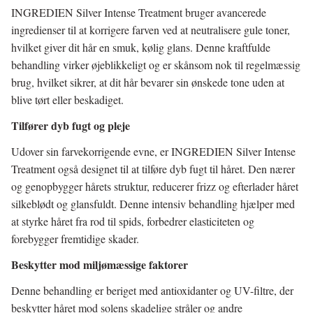
INGREDIEN Silver Intense Treatment bruger avancerede
ingredienser til at korrigere farven ved at neutralisere gule toner,
hvilket giver dit hår en smuk, kølig glans. Denne kraftfulde
behandling virker øjeblikkeligt og er skånsom nok til regelmæssig
brug, hvilket sikrer, at dit hår bevarer sin ønskede tone uden at
blive tørt eller beskadiget.
Tilfører dyb fugt og pleje
Udover sin farvekorrigende evne, er INGREDIEN Silver Intense
Treatment også designet til at tilføre dyb fugt til håret. Den nærer
og genopbygger hårets struktur, reducerer frizz og efterlader håret
silkeblødt og glansfuldt. Denne intensiv behandling hjælper med
at styrke håret fra rod til spids, forbedrer elasticiteten og
forebygger fremtidige skader.
Beskytter mod miljømæssige faktorer
Denne behandling er beriget med antioxidanter og UV-filtre, der
beskytter håret mod solens skadelige stråler og andre