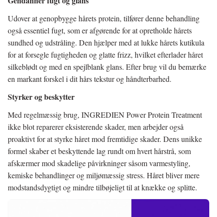
Gendanner fugt og glans
Udover at genopbygge hårets protein, tilfører denne behandling
også essentiel fugt, som er afgørende for at opretholde hårets
sundhed og udstråling. Den hjælper med at lukke hårets kutikula
for at forsegle fugtigheden og glatte frizz, hvilket efterlader håret
silkeblødt og med en spejlblank glans. Efter brug vil du bemærke
en markant forskel i dit hårs tekstur og håndterbarhed.
Styrker og beskytter
Med regelmæssig brug, INGREDIEN Power Protein Treatment
ikke blot reparerer eksisterende skader, men arbejder også
proaktivt for at styrke håret mod fremtidige skader. Dens unikke
formel skaber et beskyttende lag rundt om hvert hårstrå, som
afskærmer mod skadelige påvirkninger såsom varmestyling,
kemiske behandlinger og miljømæssig stress. Håret bliver mere
modstandsdygtigt og mindre tilbøjeligt til at knække og splitte.