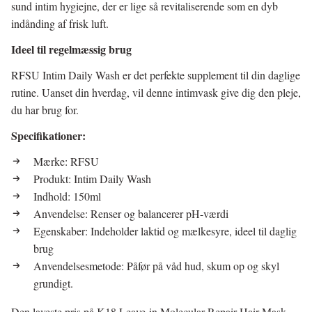
sund intim hygiejne, der er lige så revitaliserende som en dyb
indånding af frisk luft.
Ideel til regelmæssig brug
RFSU Intim Daily Wash er det perfekte supplement til din daglige
rutine. Uanset din hverdag, vil denne intimvask give dig den pleje,
du har brug for.
Specifikationer:
Mærke: RFSU
Produkt: Intim Daily Wash
Indhold: 150ml
Anvendelse: Renser og balancerer pH-værdi
Egenskaber: Indeholder laktid og mælkesyre, ideel til daglig
brug
Anvendelsesmetode: Påfør på våd hud, skum op og skyl
grundigt.
Den laveste pris på K18 Leave-in Molecular Repair Hair Mask